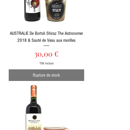
AUSTRALIE De Bortoli Shiraz The Astronomer
2018 & Sauté de Veau aux morilles
Prix
30,00 €
TVA Incluse
Rupture de stock