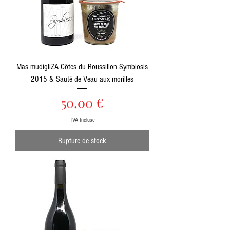
Mas mudigliZA Côtes du Roussillon Symbiosis
2015 & Sauté de Veau aux morilles
Prix
50,00 €
TVA Incluse
Rupture de stock