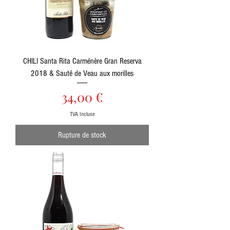
CHILI Santa Rita Carménère Gran Reserva
2018 & Sauté de Veau aux morilles
Prix
34,00 €
TVA Incluse
Rupture de stock