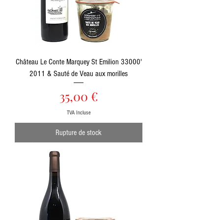
Château Le Conte Marquey St Emilion 33000'
2011 & Sauté de Veau aux morilles
Prix
35,00 €
TVA Incluse
Rupture de stock