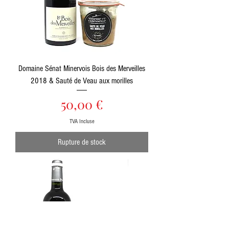
Domaine Sénat Minervois Bois des Merveilles
2018 & Sauté de Veau aux morilles
Prix
50,00 €
TVA Incluse
Rupture de stock