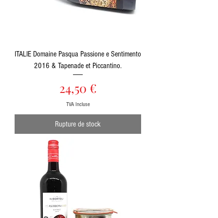
ITALIE Domaine Pasqua Passione e Sentimento
2016 & Tapenade et Piccantino.
Prix
24,50 €
TVA Incluse
Rupture de stock