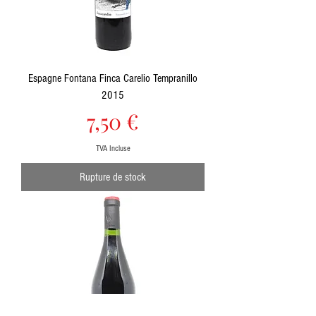
Espagne Fontana Finca Carelio Tempranillo
2015
Prix
7,50 €
TVA Incluse
Rupture de stock