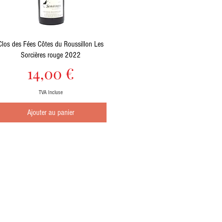
Aperçu rapide
Clos des Fées Côtes du Roussillon Les
Sorcières rouge 2022
Prix
14,00 €
TVA Incluse
Ajouter au panier