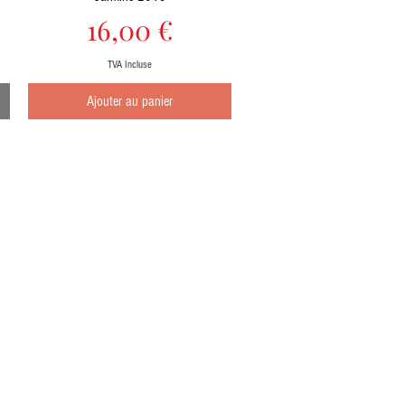
Prix
16,00 €
TVA Incluse
Ajouter au panier