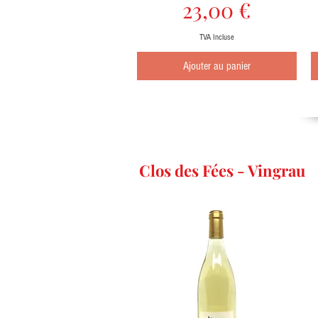
Prix
23,00 €
TVA Incluse
Ajouter au panier
Clos des Fées - Vingrau