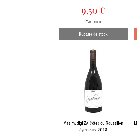
Prix
9,50 €
TVA Incluse
Rupture de stock
Aperçu rapide
Mas mudigliZA Côtes du Roussillon
M
Symbiosis 2018