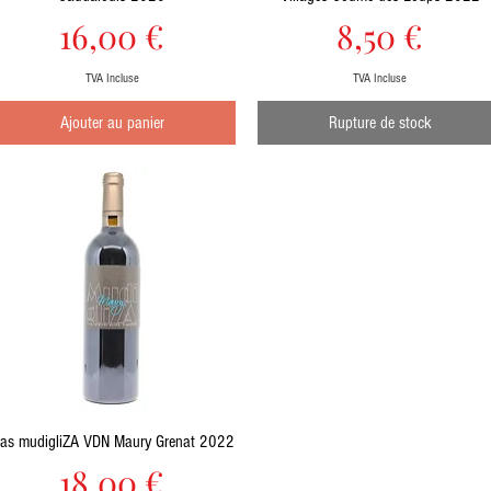
Prix
Prix
16,00 €
8,50 €
TVA Incluse
TVA Incluse
Ajouter au panier
Rupture de stock
Aperçu rapide
as mudigliZA VDN Maury Grenat 2022
Prix
18,00 €