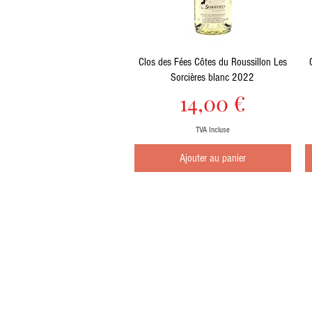
Aperçu rapide
Clos des Fées Côtes du Roussillon Les
Sorcières blanc 2022
Prix
14,00 €
TVA Incluse
Ajouter au panier