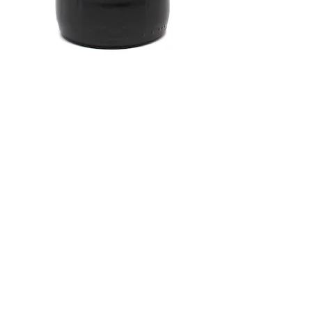
Australie Domaine De
Bortoli The Astronomer
Shiraz 2018
Prix
7,00 €
TVA Incluse
Quantité
*
Ajouter au panier