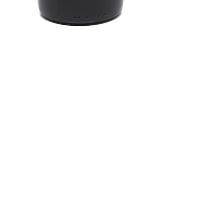
Domaine de la Garenne
Sancerre Rouge Esprit
2015
Prix
19,00 €
TVA Incluse
Quantité
*
Ajouter au panier